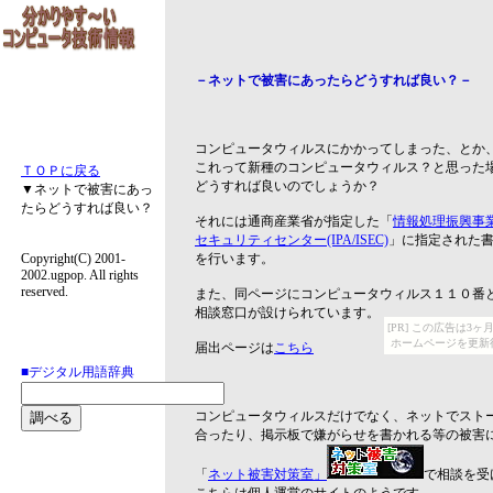
－ネットで被害にあったらどうすれば良い？－
コンピュータウィルスにかかってしまった、とか
これって新種のコンピュータウィルス？と思った
ＴＯＰに戻る
どうすれば良いのでしょうか？
▼ネットで被害にあっ
たらどうすれば良い？
それには通商産業省が指定した「
情報処理振興事
セキュリティセンター(IPA/ISEC)
」に指定された
Copyright(C) 2001-
を行います。
2002.ugpop. All rights
reserved.
また、同ページにコンピュータウィルス１１０番
相談窓口が設けられています。
[PR] この広告は
ホームページを更新
届出ページは
こちら
■デジタル用語辞典
コンピュータウィルスだけでなく、ネットでスト
合ったり、掲示板で嫌がらせを書かれる等の被害
「
ネット被害対策室」
で相談を受